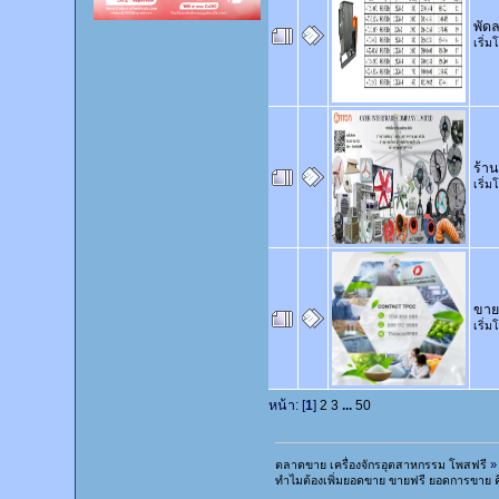
พัด
เริ่
ร้าน
เริ่
ขายน
เริ่
หน้า: [
1
]
2
3
...
50
ตลาดขาย เครื่องจักรอุตสาหกรรม โพสฟรี
»
ทำไมต้องเพิ่มยอดขาย ขายฟรี ยอดการขาย ค