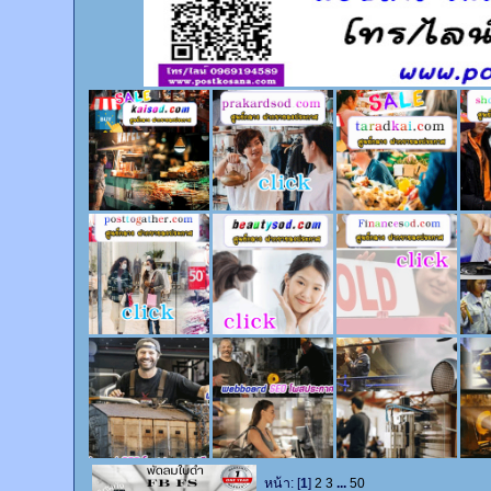
หน้า: [
1
]
2
3
...
50