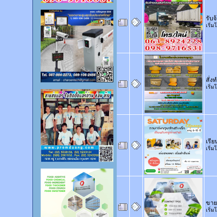
รับ
เริ่
สั่ง
เริ่
เรี
เริ่
ขาย
เริ่