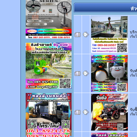
หัว
บริก
เริ่
รับ
เริ่
รับซ
เริ่