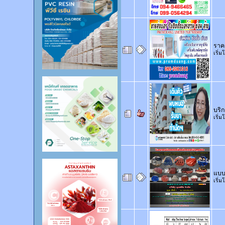
ราค
เริ่
บริ
เริ่
แบบ
เริ่