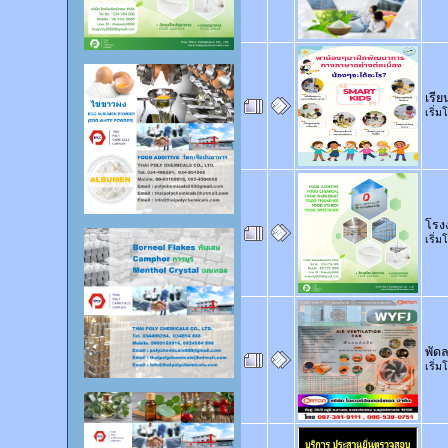
เรีย
เริ่
โรง
เริ่
พัด
เริ่