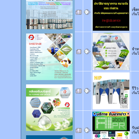
เช็
เริ่
จำห
เริ่
รีวิ
เริ่
รับ
เริ่