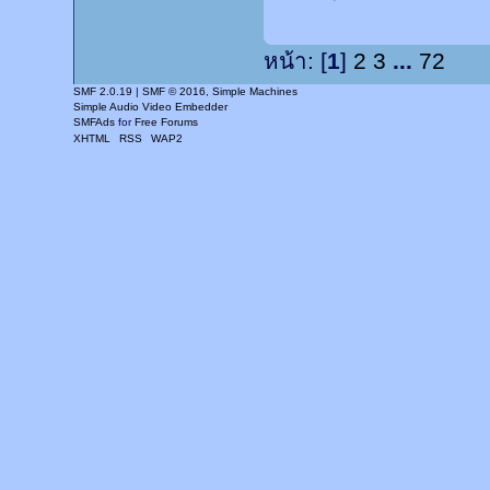
หน้า: [
1
]
2
3
...
72
SMF 2.0.19
|
SMF © 2016
,
Simple Machines
Simple Audio Video Embedder
SMFAds
for
Free Forums
XHTML
RSS
WAP2