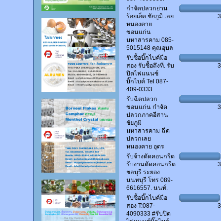
กำจัดปลวกย่าน
ร้อยเอ็ด ชัยภูมิ เลย
หนองคาย
ขอนแก่น
มหาสารคาม 085-
5015148 คุณอุบล
รับซื้อบิ๊กไบค์มือ
สอง รับซื้อถึงที่. รับ
ปิดไฟแนนซ์
บิ๊กไบค์ Tel 087-
409-0333.
รับฉีดปลวก
ขอนแก่น กำจัด
ปลวกภาคอีสาน
ชัยภูมิ
มหาสารคาม ฉีด
ปลวกเลย
หนองคาย อุดร
รับจ้างตัดคอนกรีต
รับงานตัดคอนกรีต
ชลบุรี ระยอง
นนทบุรี โทร 089-
6616557. นนท์.
รับซื้อบิ๊กไบค์มือ
สอง T:087-
4090333 #รับปิด