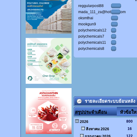
reggularpost88
mada_111_za@hotmail.com
oksmthai
mookgun9
polychemicals12
polychemicals7
polychemicals11
polychemicals8
รายละเอียดระบบย้อนหลัง
สรุปประจำเดือน
หัวข้อให
800
2026
16
สิงหาคม 2026
122
กรกฎาคม 2026