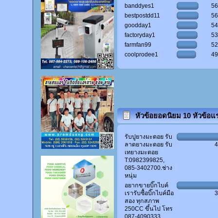
banddyes1
5
bestpostdd11
5
goodday1
5
factoryday1
5
farmfan99
5
coolprodee1
4
หัวข้อยอดนิยม 10 หัวข้อแ
(ผู้ตอบสูงสุด)
รับปูยางมะตอย รับ
ลาดยางมะตอย รับ
เทยางมะตอย
T:0982399825,
085-3402700.ช่าง
หนุ่ม
อยากขายบิ๊กไบค์
เรารับซื้อบิ๊กไบค์มือ
สอง ทุกสภาพ
250CC ขึ้นไป โทร
087-4090333.