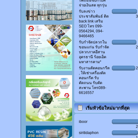
ไฟแนนซ์บิ๊กไบค์
จ่ายเงินสด ทุกรุ่น
รับลงข่าว
ประชาสัมพันธ์ ติด
back link เสริม
SEO โทร 099-
0564294, 094-
9466465
รับกำจัดปลวกใน
ขอนแก่น รับกำจัด
ปลวกภาคอีสาน
อุดรธานี ร้อยเอ็ด
มหาสารคาม*
รับงานตัดคอนกรีต
, ให้เช่าเครื่องตัด
คอนกรีต รับ
ตัดถนน รับตัด
สะพาน โทร089-
6616557
เริ่มหัวข้อใหม่มากที่สุด
iboor
siritidaphon