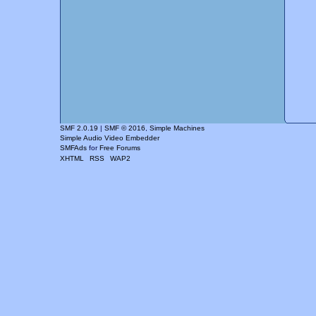
SMF 2.0.19
|
SMF © 2016
,
Simple Machines
Simple Audio Video Embedder
SMFAds
for
Free Forums
XHTML
RSS
WAP2