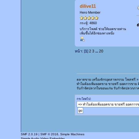
dilive11
Hero Member
กระทู้: 4860
บริการโพสต์ ช่วยให้ยอดขายท่าน
เพิ่มขึ้นได้อีกช่องทางหนึ่ง
หน้า: [
1
]
2
3
...
20
ตลาดขาย เครื่องจักรอุตสาหกรรม โพสฟรี
»
ทำไมต้องเพิ่มยอดขาย ขายฟรี ยอดการขาย ค
รับกำจัดปลวกในขอนแก่น รับกำจัดปลวกภาคอ
กระโดดไป:
SMF 2.0.19
|
SMF © 2016
,
Simple Machines
Simple Audio Video Embedder