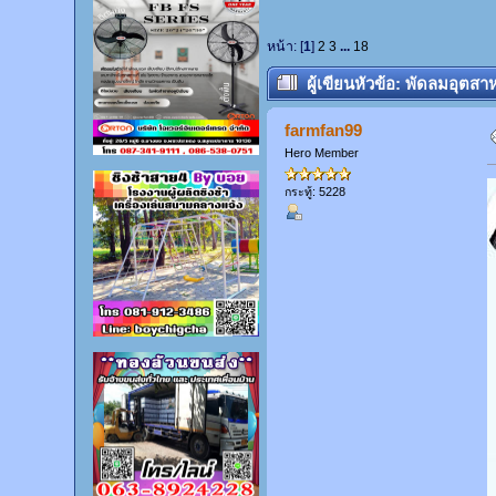
หน้า: [
1
]
2
3
...
18
ผู้เขียน
หัวข้อ: พัดลมอุตสา
farmfan99
Hero Member
กระทู้: 5228