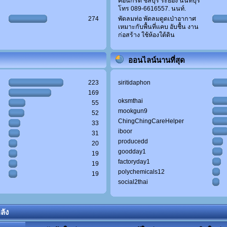
คอนกรีต ชลบุรี ระยอง นนทบุรี
โทร 089-6616557. นนท์.
274
พัดลมท่อ พัดลมดูดเป่าอากาศ
เหมาะกับพื้นที่แคบ อับชื้น งาน
ก่อสร้าง ใช้ห้องใต้ดิน
ออนไลน์นานที่สุด
223
siritidaphon
169
oksmthai
55
mookgun9
52
ChingChingCareHelper
33
iboor
31
producedd
20
goodday1
19
factoryday1
19
polychemicals12
19
social2thai
ลัง