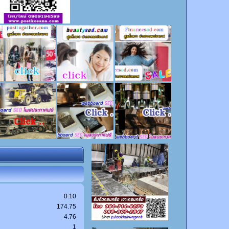
0.10
174.75
4.76
1