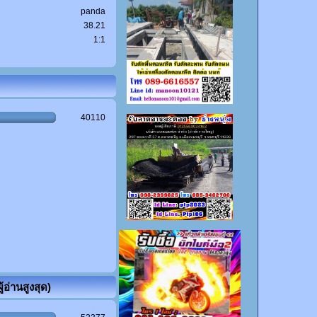
panda
38.21
1:1
40110
้อ่านสูงสุด)