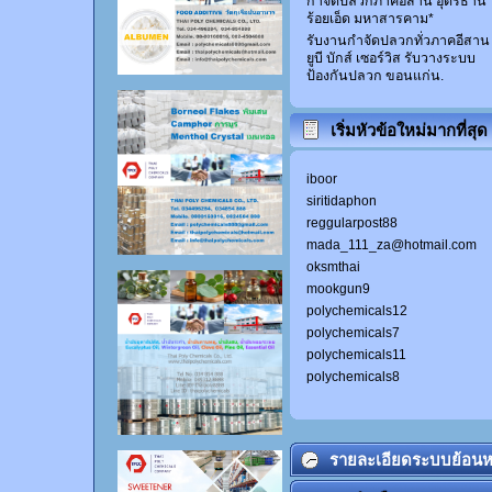
กำจัดปลวกภาคอีสาน อุดรธานี
ร้อยเอ็ด มหาสารคาม*
รับงานกำจัดปลวกทั่วภาคอีสาน
ยูบี บักส์ เซอร์วิส รับวางระบบ
ป้องกันปลวก ขอนแก่น.
เริ่มหัวข้อใหม่มากที่สุด
iboor
siritidaphon
reggularpost88
mada_111_za@hotmail.com
oksmthai
mookgun9
polychemicals12
polychemicals7
polychemicals11
polychemicals8
รายละเอียดระบบย้อนห