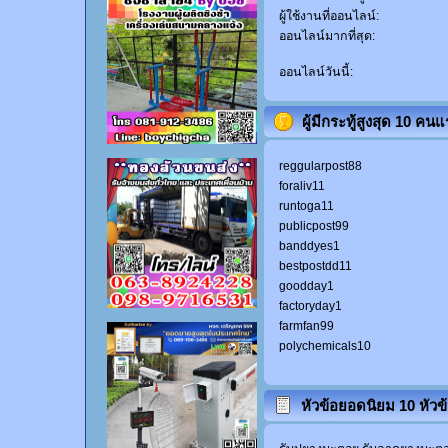
ผู้ใช้งานที่ออนไลน์:
ออนไลน์มากที่สุด:
ออนไลน์วันนี้:
ผู้มีกระทู้สูงสุด 10 คน
reggularpost88
foraliv11
runtoga11
publicpost99
banddyes1
bestpostdd11
goodday1
factoryday1
farmfan99
polychemicals10
หัวข้อยอดนิยม 10 หัวข้