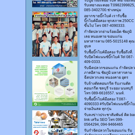
รับปูยางมะตอย รับลาดยางมะต
รับเทยางมะตอย T:0982399825,
085-3402700.ช่างหนุ่ม
อยากขายบิ๊กไบค์ เรารับซื้อ
บิ๊กไบค์มือสอง ทุกสภาพ 250CC
ขึ้นไป โทร 087-4090333.
กำจัดปลวกย่านร้อยเอ็ด ชัยภูมิ
เลย หนองคาย ขอนแก่น
มหาสารคาม 085-5015148 คุณ
อุบล
รับซื้อบิ๊กไบค์มือสอง รับซื้อถึงที่.
รับปิดไฟแนนซ์บิ๊กไบค์ Tel 087-
409-0333.
รับฉีดปลวกขอนแก่น กำจัดปล
ภาคอีสาน ชัยภูมิ มหาสารคาม
ฉีดปลวกเลย หนองคาย อุดร
รับจ้างตัดคอนกรีต รับงานตัด
คอนกรีต ชลบุรี ระยอง นนทบุรี
โทร 089-6616557. นนท์.
รับซื้อบิ๊กไบค์มือสอง T:087-
4090333 #รับปิดไฟแนนซ์บิ๊กไบ
จ่ายเงินสด ทุกรุ่น
รับลงข่าวประชาสัมพันธ์ ติด ba
link เสริม SEO โทร 099-
0564294, 094-9466465
รับกำจัดปลวกในขอนแก่น รับ