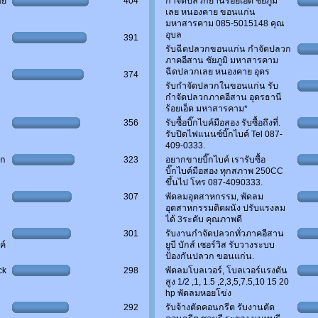
อย
404
กำจัดปลวกย่านร้อยเอ็ด ชัยภูมิ
เลย หนองคาย ขอนแก่น
มหาสารคาม 085-5015148 คุณ
อุบล
391
รับฉีดปลวกขอนแก่น กำจัดปลวก
ภาคอีสาน ชัยภูมิ มหาสารคาม
ฉีดปลวกเลย หนองคาย อุดร
374
รับกำจัดปลวกในขอนแก่น รับ
กำจัดปลวกภาคอีสาน อุดรธานี
ร้อยเอ็ด มหาสารคาม*
356
รับซื้อบิ๊กไบค์มือสอง รับซื้อถึงที่.
รับปิดไฟแนนซ์บิ๊กไบค์ Tel 087-
409-0333.
วก
323
อยากขายบิ๊กไบค์ เรารับซื้อ
บิ๊กไบค์มือสอง ทุกสภาพ 250CC
ขึ้นไป โทร 087-4090333.
307
พัดลมอุตสาหกรรม, พัดลม
อุตสาหกรรมติดผนัง ปรับแรงลม
ได้ 3ระดับ คุณภาพดี
301
รับงานกำจัดปลวกทั่วภาคอีสาน
ค์
ยูบี บักส์ เซอร์วิส รับวางระบบ
ป้องกันปลวก ขอนแก่น.
ck
298
พัดลมโบลเวอร์, โบลเวอร์แรงดัน
สูง 1/2 ,1, 1.5 ,2,3,5,7.5,10 15 20
hp พัดลมหอยโข่ง
292
รับจ้างตัดคอนกรีต รับงานตัด