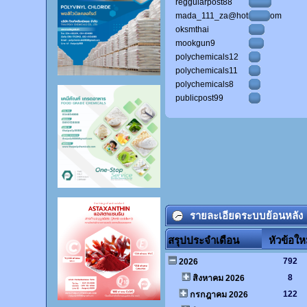
reggularpost88
mada_111_za@hotmail.com
oksmthai
mookgun9
polychemicals12
polychemicals11
polychemicals8
publicpost99
รายละเอียดระบบย้อนหลัง
สรุปประจำเดือน
หัวข้อให
792
2026
8
สิงหาคม 2026
122
กรกฎาคม 2026