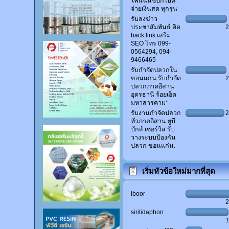
ไฟแนนซ์บิ๊กไบค์
จ่ายเงินสด ทุกรุ่น
รับลงข่าว
ประชาสัมพันธ์ ติด
back link เสริม
SEO โทร 099-
0564294, 094-
9466465
รับกำจัดปลวกใน
ขอนแก่น รับกำจัด
ปลวกภาคอีสาน
อุดรธานี ร้อยเอ็ด
มหาสารคาม*
รับงานกำจัดปลวก
ทั่วภาคอีสาน ยูบี
บักส์ เซอร์วิส รับ
วางระบบป้องกัน
ปลวก ขอนแก่น.
เริ่มหัวข้อใหม่มากที่สุด
iboor
siritidaphon