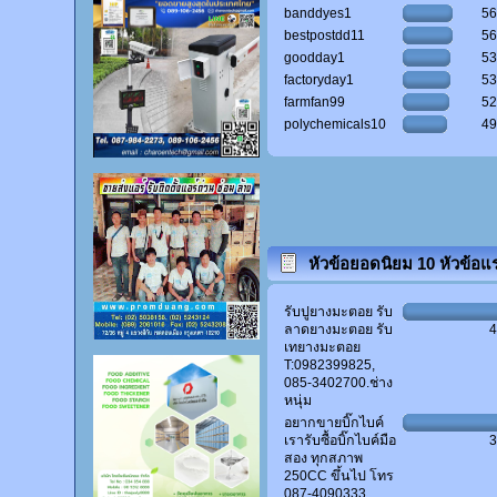
banddyes1
5
bestpostdd11
5
goodday1
5
factoryday1
5
farmfan99
5
polychemicals10
4
หัวข้อยอดนิยม 10 หัวข้อแ
(ผู้ตอบสูงสุด)
รับปูยางมะตอย รับ
ลาดยางมะตอย รับ
เทยางมะตอย
T:0982399825,
085-3402700.ช่าง
หนุ่ม
อยากขายบิ๊กไบค์
เรารับซื้อบิ๊กไบค์มือ
สอง ทุกสภาพ
250CC ขึ้นไป โทร
087-4090333.