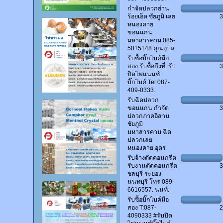
กำจัดปลวกย่าน
ร้อยเอ็ด ชัยภูมิ เลย
หนองคาย
ขอนแก่น
มหาสารคาม 085-
5015148 คุณอุบล
รับซื้อบิ๊กไบค์มือ
สอง รับซื้อถึงที่. รับ
ปิดไฟแนนซ์
บิ๊กไบค์ Tel 087-
409-0333.
รับฉีดปลวก
ขอนแก่น กำจัด
ปลวกภาคอีสาน
ชัยภูมิ
มหาสารคาม ฉีด
ปลวกเลย
หนองคาย อุดร
รับจ้างตัดคอนกรีต
รับงานตัดคอนกรีต
ชลบุรี ระยอง
นนทบุรี โทร 089-
6616557. นนท์.
รับซื้อบิ๊กไบค์มือ
สอง T:087-
4090333 #รับปิด