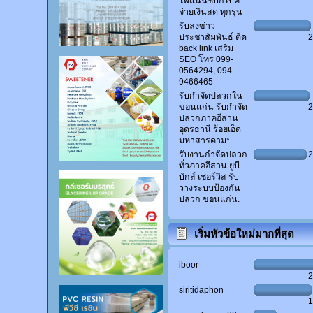
ไฟแนนซ์บิ๊กไบค์
จ่ายเงินสด ทุกรุ่น
รับลงข่าว
ประชาสัมพันธ์ ติด
back link เสริม
SEO โทร 099-
0564294, 094-
9466465
รับกำจัดปลวกใน
ขอนแก่น รับกำจัด
ปลวกภาคอีสาน
อุดรธานี ร้อยเอ็ด
มหาสารคาม*
รับงานกำจัดปลวก
ทั่วภาคอีสาน ยูบี
บักส์ เซอร์วิส รับ
วางระบบป้องกัน
ปลวก ขอนแก่น.
เริ่มหัวข้อใหม่มากที่สุด
iboor
siritidaphon