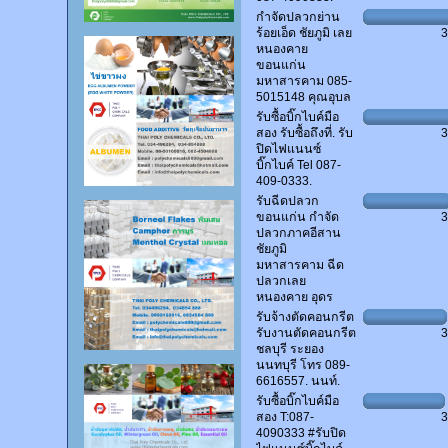
กำจัดปลวกย่าน
ร้อยเอ็ด ชัยภูมิ เลย
หนองคาย
ขอนแก่น
มหาสารคาม 085-
5015148 คุณอุบล
รับซื้อบิ๊กไบค์มือ
สอง รับซื้อถึงที่. รับ
ปิดไฟแนนซ์
บิ๊กไบค์ Tel 087-
409-0333.
รับฉีดปลวก
ขอนแก่น กำจัด
ปลวกภาคอีสาน
ชัยภูมิ
มหาสารคาม ฉีด
ปลวกเลย
หนองคาย อุดร
รับจ้างตัดคอนกรีต
รับงานตัดคอนกรีต
ชลบุรี ระยอง
นนทบุรี โทร 089-
6616557. นนท์.
รับซื้อบิ๊กไบค์มือ
สอง T:087-
4090333 #รับปิด