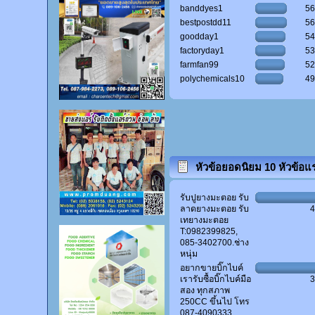
banddyes1
5
bestpostdd11
5
goodday1
5
factoryday1
5
farmfan99
5
polychemicals10
4
หัวข้อยอดนิยม 10 หัวข้อแ
(ผู้ตอบสูงสุด)
รับปูยางมะตอย รับ
ลาดยางมะตอย รับ
เทยางมะตอย
T:0982399825,
085-3402700.ช่าง
หนุ่ม
อยากขายบิ๊กไบค์
เรารับซื้อบิ๊กไบค์มือ
สอง ทุกสภาพ
250CC ขึ้นไป โทร
087-4090333.