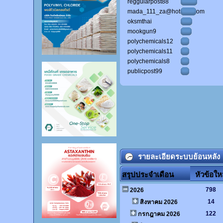
reggularpost88
mada_111_za@hotmail.com
oksmthai
mookgun9
polychemicals12
polychemicals11
polychemicals8
publicpost99
รายละเอียดระบบย้อนหลัง
สรุปประจำเดือน
หัวข้อให
798
2026
14
สิงหาคม 2026
122
กรกฎาคม 2026