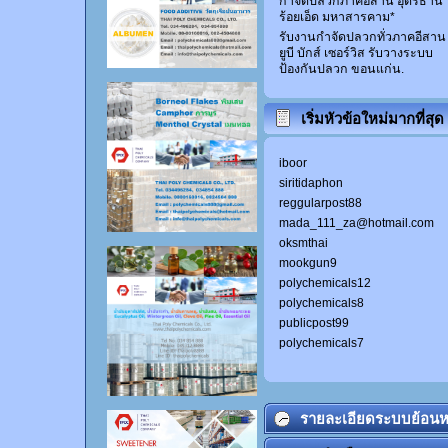
กำจัดปลวกภาคอีสาน อุดรธานี
ร้อยเอ็ด มหาสารคาม*
รับงานกำจัดปลวกทั่วภาคอีสาน
ยูบี บักส์ เซอร์วิส รับวางระบบ
ป้องกันปลวก ขอนแก่น.
เริ่มหัวข้อใหม่มากที่สุด
iboor
siritidaphon
reggularpost88
mada_111_za@hotmail.com
oksmthai
mookgun9
polychemicals12
polychemicals8
publicpost99
polychemicals7
รายละเอียดระบบย้อนห