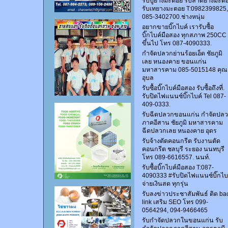
รับปูยางมะตอย รับลาดยางมะต
รับเทยางมะตอย T:0982399825,
085-3402700.ช่างหนุ่ม
อยากขายบิ๊กไบค์ เรารับซื้อ
บิ๊กไบค์มือสอง ทุกสภาพ 250CC
ขึ้นไป โทร 087-4090333.
กำจัดปลวกย่านร้อยเอ็ด ชัยภูมิ
เลย หนองคาย ขอนแก่น
มหาสารคาม 085-5015148 คุณ
อุบล
รับซื้อบิ๊กไบค์มือสอง รับซื้อถึงที่.
รับปิดไฟแนนซ์บิ๊กไบค์ Tel 087-
409-0333.
รับฉีดปลวกขอนแก่น กำจัดปล
ภาคอีสาน ชัยภูมิ มหาสารคาม
ฉีดปลวกเลย หนองคาย อุดร
รับจ้างตัดคอนกรีต รับงานตัด
คอนกรีต ชลบุรี ระยอง นนทบุรี
โทร 089-6616557. นนท์.
รับซื้อบิ๊กไบค์มือสอง T:087-
4090333 #รับปิดไฟแนนซ์บิ๊กไบ
จ่ายเงินสด ทุกรุ่น
รับลงข่าวประชาสัมพันธ์ ติด ba
link เสริม SEO โทร 099-
0564294, 094-9466465
รับกำจัดปลวกในขอนแก่น รับ