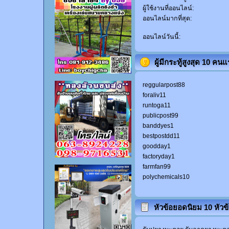
ผู้ใช้งานที่ออนไลน์:
ออนไลน์มากที่สุด:
ออนไลน์วันนี้:
ผู้มีกระทู้สูงสุด 10 คน
reggularpost88
foraliv11
runtoga11
publicpost99
banddyes1
bestpostdd11
goodday1
factoryday1
farmfan99
polychemicals10
หัวข้อยอดนิยม 10 หัวข้