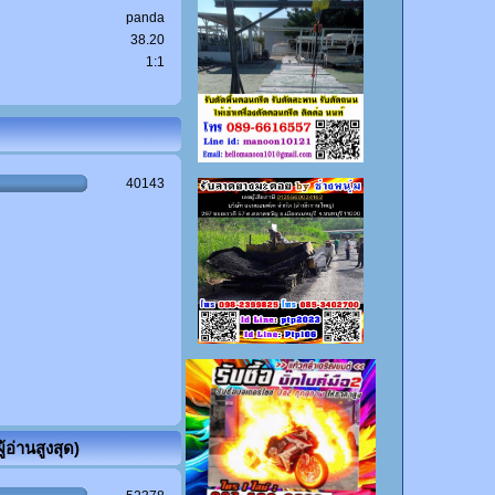
panda
38.20
1:1
40143
้อ่านสูงสุด)