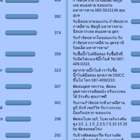
อย
404
กำจัดปลวกย่านร้อยเอ็ด ชัยภูมิ
เลย หนองคาย ขอนแก่น
มหาสารคาม 085-5015148 คุณ
อุบล
392
รับฉีดปลวกขอนแก่น กำจัดปลวก
ภาคอีสาน ชัยภูมิ มหาสารคาม
ฉีดปลวกเลย หนองคาย อุดร
374
รับกำจัดปลวกในขอนแก่น รับ
กำจัดปลวกภาคอีสาน อุดรธานี
ร้อยเอ็ด มหาสารคาม*
356
รับซื้อบิ๊กไบค์มือสอง รับซื้อถึงที่.
รับปิดไฟแนนซ์บิ๊กไบค์ Tel 087-
409-0333.
วก
323
อยากขายบิ๊กไบค์ เรารับซื้อ
บิ๊กไบค์มือสอง ทุกสภาพ 250CC
ขึ้นไป โทร 087-4090333.
307
พัดลมอุตสาหกรรม, พัดลม
อุตสาหกรรมติดผนัง ปรับแรงลม
ได้ 3ระดับ คุณภาพดี
301
รับงานกำจัดปลวกทั่วภาคอีสาน
ค์
ยูบี บักส์ เซอร์วิส รับวางระบบ
ป้องกันปลวก ขอนแก่น.
ck
298
พัดลมโบลเวอร์, โบลเวอร์แรงดัน
สูง 1/2 ,1, 1.5 ,2,3,5,7.5,10 15 20
hp พัดลมหอยโข่ง
292
รับจ้างตัดคอนกรีต รับงานตัด