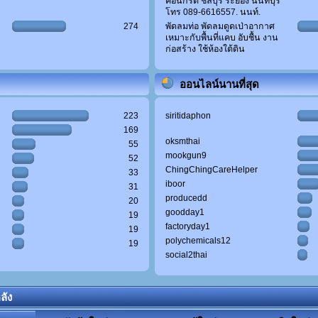
คอนกรีต ชลบุรี ระยอง นนทบุรี
โทร 089-6616557. นนท์.
274
พัดลมท่อ พัดลมดูดเป่าอากาศ
เหมาะกับพื้นที่แคบ อับชื้น งาน
ก่อสร้าง ใช้ห้องใต้ดิน
ออนไลน์นานที่สุด
223
siritidaphon
169
oksmthai
55
mookgun9
52
ChingChingCareHelper
33
iboor
31
producedd
20
goodday1
19
factoryday1
19
polychemicals12
19
social2thai
ลัง