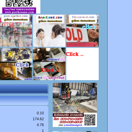
0.10
174.62
4.76
1