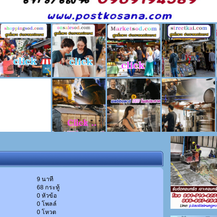
9 นาที
68 กระทู้
0 หัวข้อ
0 โพลล์
0 โหวต