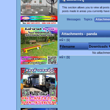
This section allows you to view all pos
posts made in areas you currently have
Messages
Topics
Attachme
Attachments - panda
หน้า: [
1
]
Filename
Downloads
No attachmen
หน้า: [
1
]