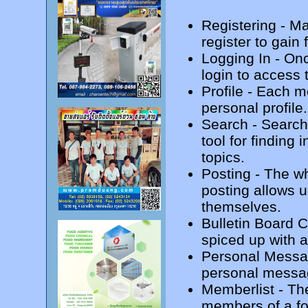
Registering
- Ma
register to gain 
Logging In
- Onc
login to access 
Profile
- Each m
personal profile.
Search
- Search
tool for finding 
topics.
Posting
- The wh
posting allows 
themselves.
Bulletin Board 
spiced up with a 
Personal Mess
personal messag
Memberlist
- Th
members of a f