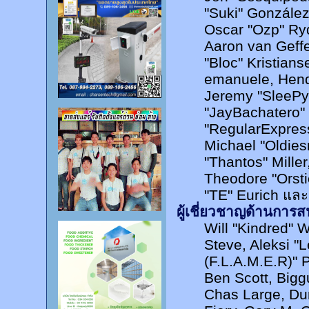
"Suki" González
Oscar "Ozp" Ry
Aaron van Geffe
"Bloc" Kristian
emanuele, Hend
Jeremy "SleePy
"JayBachatero"
"RegularExpres
Michael "Oldie
"Thantos" Mille
Theodore "Orsti
"TE" Eurich และ
ผู้เชี่ยวชาญด้านการส
Will "Kindred" W
Steve, Aleksi "L
(F.L.A.M.E.R)" P
Ben Scott, Bigg
Chas Large, Du