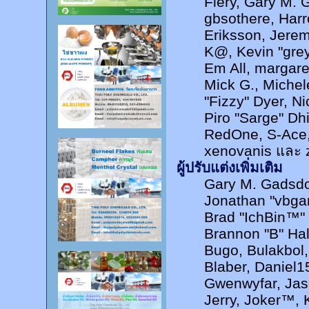
Fiery, Gary M. 
gbsothere, Harr
Eriksson, Jerem
K@, Kevin "grey
Em All, margare
Mick G., Michele
"Fizzy" Dyer, Ni
Piro "Sarge" Dh
RedOne, S-Ace,
xenovanis และ 
ผู้ปรับแต่งเพิ่มเติม
Gary M. Gadsdo
Jonathan "vbgam
Brad "IchBin™
Brannon "B" Hal
Bugo, Bulakbol
Blaber, Daniel1
Gwenwyfar, Jas
Jerry, Joker™, 