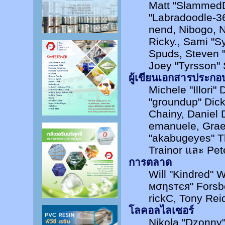
Matt "Slammed
"Labradoodle-36
nend, Nibogo, Ni
Ricky., Sami "
Spuds, Steven 
Joey "Tyrsson" 
ผู้เขียนเอกสารประกอ
Michele "Illori"
"groundup" Dick
Chainy, Daniel D
emanuele, Gra
"akabugeyes" T
Trainor และ Pe
การตลาด
Will "Kindred" 
мσηѕтєя" Forsbe
rickC, Tony Rei
โลคอลไลเซอร์
Nikola "Dzonny"