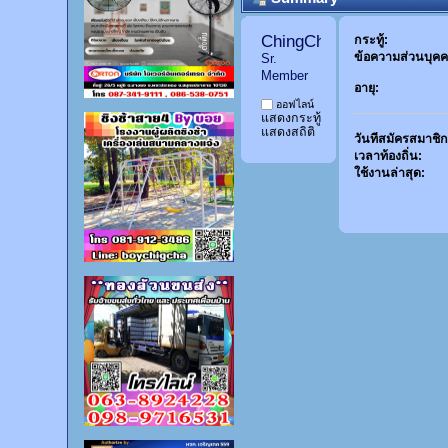
ChingChingCareHelper 
กระทู้:
ข้อความส่วนบุคค
Sr. 
Member
อายุ:
ออฟไลน์
แสดงกระทู้
แสดงสถิติ
วันที่สมัครสมาชิก
เวลาท้องถิ่น:
ใช้งานล่าสุด: