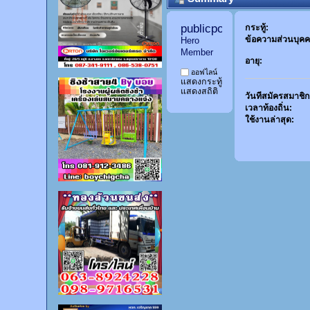
publicpost99 
กระทู้:
ข้อความส่วนบุคค
Hero 
Member
อายุ:
ออฟไลน์
แสดงกระทู้
แสดงสถิติ
วันที่สมัครสมาชิก
เวลาท้องถิ่น:
ใช้งานล่าสุด: