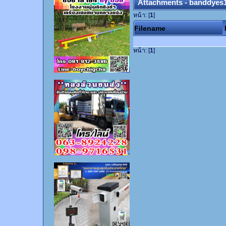
Attachments - banddyes
หน้า: [
1
]
Filename
หน้า: [
1
]