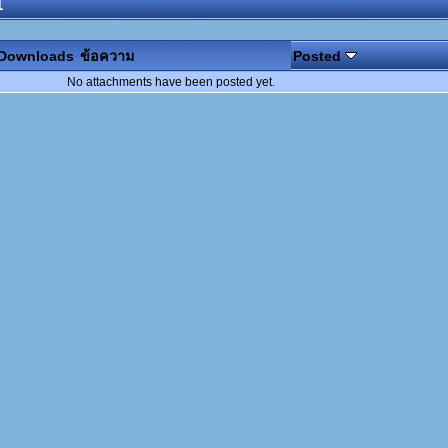
1
Downloads
ข้อความ
Posted
No attachments have been posted yet.